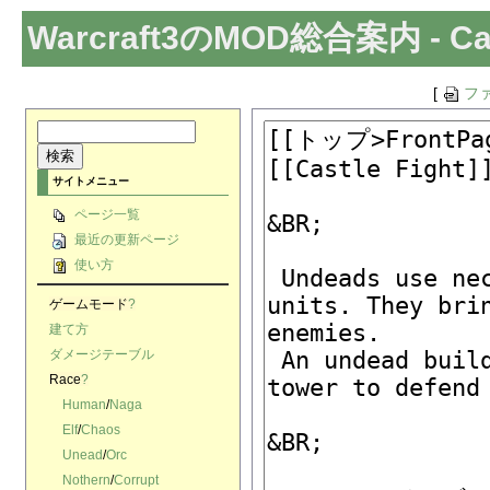
Warcraft3のMOD総合案内
- C
[
フ
サイトメニュー
ページ一覧
最近の更新ページ
使い方
ゲームモード
?
建て方
ダメージテーブル
Race
?
Human
/
Naga
Elf
/
Chaos
Unead
/
Orc
Nothern
/
Corrupt