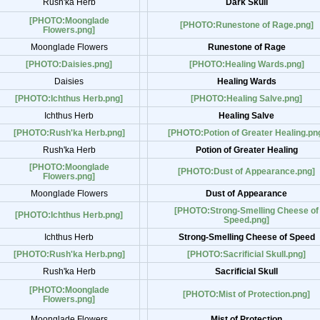
Rush'ka Herb
Dark Skull
[PHOTO:Moonglade
[PHOTO:Runestone of Rage.png]
Flowers.png]
Moonglade Flowers
Runestone of Rage
[PHOTO:Daisies.png]
[PHOTO:Healing Wards.png]
Daisies
Healing Wards
[PHOTO:Ichthus Herb.png]
[PHOTO:Healing Salve.png]
Ichthus Herb
Healing Salve
[PHOTO:Rush'ka Herb.png]
[PHOTO:Potion of Greater Healing.pn
Rush'ka Herb
Potion of Greater Healing
[PHOTO:Moonglade
[PHOTO:Dust of Appearance.png]
Flowers.png]
Moonglade Flowers
Dust of Appearance
[PHOTO:Strong-Smelling Cheese of
[PHOTO:Ichthus Herb.png]
Speed.png]
Ichthus Herb
Strong-Smelling Cheese of Speed
[PHOTO:Rush'ka Herb.png]
[PHOTO:Sacrificial Skull.png]
Rush'ka Herb
Sacrificial Skull
[PHOTO:Moonglade
[PHOTO:Mist of Protection.png]
Flowers.png]
Moonglade Flowers
Mist of Protection