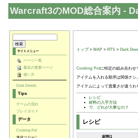
Warcraft3のMOD総合案内
- D
トップ
>
MAP
>
RTS
>
Dark Dee
サイトメニュー
ページ一覧
最近の更新ページ
Cooking Pot
に特定の組み合わせ
使い方
アイテムを入れる順序は関係ナシ
Dark Deeds
アイテムによって貴重さが違うわ
Tips
レシピ
材料の入手方法
ゲームの流れ
で、どれが大事なの？
プレイガイド
データ
レシピ
Cooking Pot
材料1
進化ツリー
?