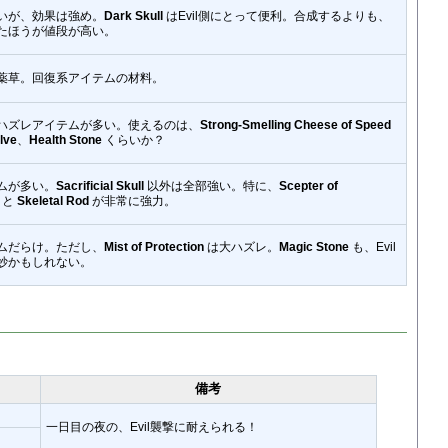
いが、効果は強め。
Dark Skull
はEvil側にとって便利。合成するよりも、
たほうが値段が高い。
薬草。回復系アイテムの材料。
ハズレアイテムが多い。使えるのは、
Strong-Smelling Cheese of Speed
lve
、
Health Stone
くらいか？
ムが多い。
Sacrificial Skull
以外は全部強い。特に、
Scepter of
と
Skeletal Rod
が非常に強力。
ムだらけ。ただし、
Mist of Protection
は大ハズレ。
Magic Stone
も、Evil
妙かもしれない。
備考
一日目の夜の、Evil襲撃に耐えられる！