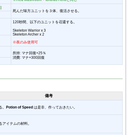
]
死んだ味方ユニットを３体、復活させる。
120秒間、以下のユニットを召還する。
Skeleton Warrior x 3
Skeleton Archer x 2
※夜のみ使用可
所持: マナ回復+25％
消費: マナ+300回復
備考
る。
Potion of Speed
は是非、作っておきたい。
るアイテムの材料。