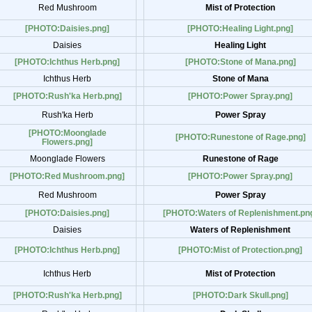
Red Mushroom
Mist of Protection
[PHOTO:Daisies.png]
[PHOTO:Healing Light.png]
Daisies
Healing Light
[PHOTO:Ichthus Herb.png]
[PHOTO:Stone of Mana.png]
Ichthus Herb
Stone of Mana
[PHOTO:Rush'ka Herb.png]
[PHOTO:Power Spray.png]
Rush'ka Herb
Power Spray
[PHOTO:Moonglade
[PHOTO:Runestone of Rage.png]
Flowers.png]
Moonglade Flowers
Runestone of Rage
[PHOTO:Red Mushroom.png]
[PHOTO:Power Spray.png]
Red Mushroom
Power Spray
[PHOTO:Daisies.png]
[PHOTO:Waters of Replenishment.pn
Daisies
Waters of Replenishment
[PHOTO:Ichthus Herb.png]
[PHOTO:Mist of Protection.png]
Ichthus Herb
Mist of Protection
[PHOTO:Rush'ka Herb.png]
[PHOTO:Dark Skull.png]