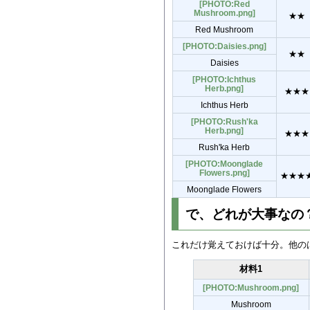
[PHOTO:Red
Mushroom.png]
★★
Red Mushroom
[PHOTO:Daisies.png]
★★
Daisies
[PHOTO:Ichthus
Herb.png]
★★★
Ichthus Herb
[PHOTO:Rush'ka
Herb.png]
★★★
Rush'ka Herb
[PHOTO:Moonglade
Flowers.png]
★★★
Moonglade Flowers
で、どれが大事なの
これだけ覚えておけば十分。他の
材料1
[PHOTO:Mushroom.png]
Mushroom