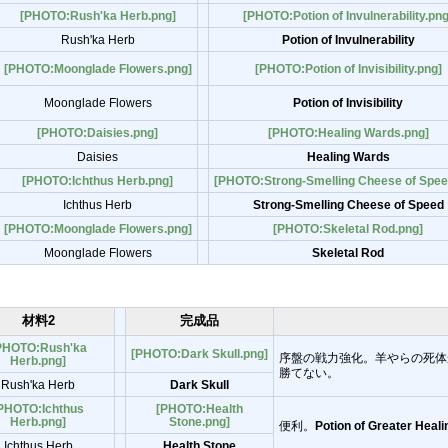
[PHOTO:Rush'ka Herb.png]
[PHOTO:Potion of Invulnerability.png
Rush'ka Herb
Potion of Invulnerability
[PHOTO:Moonglade Flowers.png]
[PHOTO:Potion of Invisibility.png]
Moonglade Flowers
Potion of Invisibility
[PHOTO:Daisies.png]
[PHOTO:Healing Wards.png]
Daisies
Healing Wards
[PHOTO:Ichthus Herb.png]
[PHOTO:Strong-Smelling Cheese of Spee
Ichthus Herb
Strong-Smelling Cheese of Speed
[PHOTO:Moonglade Flowers.png]
[PHOTO:Skeletal Rod.png]
Moonglade Flowers
Skeletal Rod
材料2
完成品
PHOTO:Rush'ka
[PHOTO:Dark Skull.png]
序盤の戦力強化。羊やらの死体から
Herb.png]
勝てない。
Rush'ka Herb
Dark Skull
PHOTO:Ichthus
[PHOTO:Health
Herb.png]
Stone.png]
便利。
Potion of Greater Heali
Ichthus Herb
Health Stone