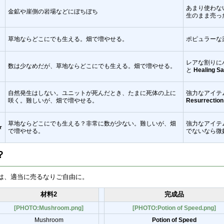
あまり使わな
金鉱や崖側の岩場などにぼちぼち
生のまま売っ
草地ならどこにでも生える。畑で増やせる。
ポピュラーな
レアな割りに
数は少なめだが、草地ならどこにでも生える。畑で増やせる。
と
Healing Sa
自然発生はしない。ユニットが死んだとき、たまに死体の上に
強力なアイテ
咲く。難しいが、畑で増やせる。
Resurrection
草地ならどこにでも生える？非常に数が少ない。難しいが、畑
強力なアイテ
★
で増やせる。
でないなら微
？
は、適当に売るなりご自由に。
材料2
完成品
[PHOTO:Mushroom.png]
[PHOTO:Potion of Speed.png]
Mushroom
Potion of Speed