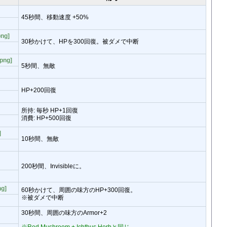
45秒間、移動速度 +50%
ng]
30秒かけて、HPを300回復。被ダメで中断
.png]
5秒間、無敵
HP+200回復
所持: 毎秒 HP+1回復
消費: HP+500回復
]
10秒間、無敵
200秒間、Invisibleに。
ng]
60秒かけて、周囲の味方のHP+300回復。
※被ダメで中断
30秒間、周囲の味方のArmor+2
※Red Mushroom + Ichthus Herbと同じ