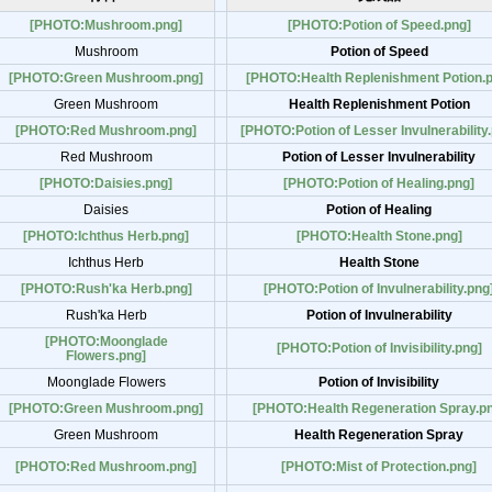
[PHOTO:Mushroom.png]
[PHOTO:Potion of Speed.png]
Mushroom
Potion of Speed
[PHOTO:Green Mushroom.png]
[PHOTO:Health Replenishment Potion.p
Green Mushroom
Health Replenishment Potion
[PHOTO:Red Mushroom.png]
[PHOTO:Potion of Lesser Invulnerability
Red Mushroom
Potion of Lesser Invulnerability
[PHOTO:Daisies.png]
[PHOTO:Potion of Healing.png]
Daisies
Potion of Healing
[PHOTO:Ichthus Herb.png]
[PHOTO:Health Stone.png]
Ichthus Herb
Health Stone
[PHOTO:Rush'ka Herb.png]
[PHOTO:Potion of Invulnerability.png
Rush'ka Herb
Potion of Invulnerability
[PHOTO:Moonglade
[PHOTO:Potion of Invisibility.png]
Flowers.png]
Moonglade Flowers
Potion of Invisibility
[PHOTO:Green Mushroom.png]
[PHOTO:Health Regeneration Spray.p
Green Mushroom
Health Regeneration Spray
[PHOTO:Red Mushroom.png]
[PHOTO:Mist of Protection.png]