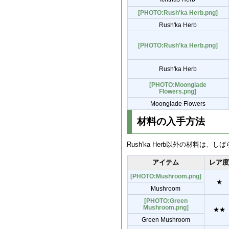
[PHOTO:Rush'ka Herb.png]
Rush'ka Herb
[PHOTO:Rush'ka Herb.png]
Rush'ka Herb
[PHOTO:Moonglade
Flowers.png]
Moonglade Flowers
材料の入手方法
Rush'ka Herb以外の材料
アイテム
レア
[PHOTO:Mushroom.png]
★
Mushroom
[PHOTO:Green
Mushroom.png]
★★
Green Mushroom