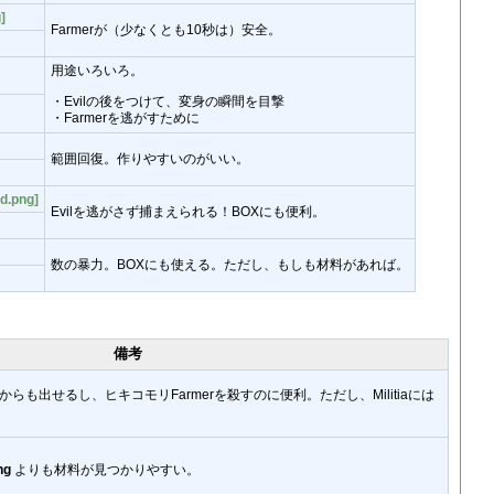
]
Farmerが（少なくとも10秒は）安全。
用途いろいろ。
・Evilの後をつけて、変身の瞬間を目撃
・Farmerを逃がすために
範囲回復。作りやすいのがいい。
d.png]
Evilを逃がさず捕まえられる！BOXにも便利。
数の暴力。BOXにも使える。ただし、もしも材料があれば。
備考
も出せるし、ヒキコモリFarmerを殺すのに便利。ただし、Militiaには
ng
よりも材料が見つかりやすい。