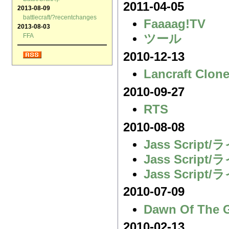
2011-04-05
2013-08-09
battlecraft/?recentchanges
Faaaag!TV
2013-08-03
FFA
ツール
2010-12-13
Lancraft Clon
2010-09-27
RTS
2010-08-08
Jass Scri
Jass Scrip
Jass Scri
2010-07-09
Dawn Of The 
2010-02-13