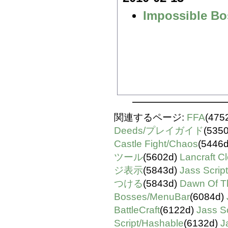
Impossible Bo
関連するページ:
FFA
(475
Deeds/プレイガイド
(535
Castle Fight/Chaos
(5446
ツール
(5602d)
Lancraft C
ジ表示
(5843d)
Jass Scr
つける
(5843d)
Dawn Of T
Bosses/MenuBar
(6084d)
BattleCraft
(6122d)
Jass
Script/Hashable
(6132d)
J