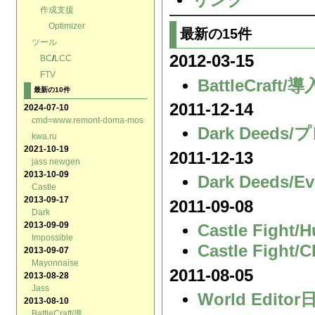
作成支援
Optimizer
最新の15件
ツール
2012-03-15
BC
/
LCC
FTV
BattleCraft/導
最新の10件
2011-12-14
2024-07-10
cmd=www.remont-doma-mos
Dark Deed
kwa.ru
2021-10-19
2011-12-13
jass newgen
2013-10-09
Dark Deeds/Ev
Castle
2013-09-17
2011-09-08
Dark
2013-09-09
Castle Fight/
Impossible
Castle Fight/
2013-09-07
Mayonnaise
2011-08-05
2013-08-28
Jass
World Edit
2013-08-10
BattleCraft/導