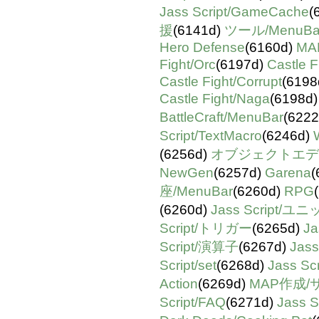
Jass Script/GameCache
(
援
(6141d)
ツール/MenuBa
Hero Defense
(6160d)
MA
Fight/Orc
(6197d)
Castle F
Castle Fight/Corrupt
(6198
Castle Fight/Naga
(6198d
BattleCraft/MenuBar
(622
Script/TextMacro
(6246d)
(6256d)
オブジェクトエデ
NewGen
(6257d)
Garena
(
座/MenuBar
(6260d)
RPG
(6260d)
Jass Script/
Script/トリガー
(6265d)
Ja
Script/演算子
(6267d)
Jass 
Script/set
(6268d)
Jass Scr
Action
(6269d)
MAP作成/
Script/FAQ
(6271d)
Jass S