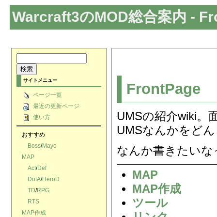
Warcraft3のMOD総合案内
- Fr
サイトメニュー
FrontPage
ページ一覧
最近の更新ページ
UMSの紹介wik
使い方
UMSなんかをど
おすすめ
Boss
/
Mayo
なんか書きたいな
MAP
Act
/
Def
MAP
DotA
/
HeroD
MAP作成
TD
/
RPG
ツール
RTS
MAP作成
リンク