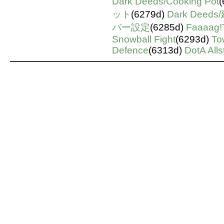
Dark Deeds/Cooking Pot
(
ット
(6279d)
Dark Deeds
バー設定
(6285d)
Faaaag
Snowball Fight
(6293d)
To
Defence
(6313d)
DotA Alls