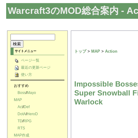
Warcraft3のMOD総合案内
- Ac
トップ
>
MAP
>
Action
サイトメニュー
ページ一覧
最近の更新ページ
使い方
Impossible Bosse
おすすめ
Super Snowball F
Boss
/
Mayo
MAP
Warlock
Act
/
Def
DotA
/
HeroD
TD
/
RPG
RTS
MAP作成