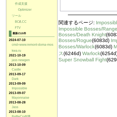
作成支援
Optimizer
ツール
関連するページ:
Impossib
BC
/
LCC
FTV
Impossible Bosses/Range
Bosses/Death Knight
(608
最新の10件
Bosses/Rogue
(6083d)
Im
2024-07-10
cmd=www.remont-doma-mos
Bosses/Warlock
(6083d)
M
kwa.ru
ス
(6246d)
Warlock
(6254d
2021-10-19
Super Snowball Fight
(629
jass newgen
2013-10-09
Castle
2013-09-17
Dark
2013-09-09
Impossible
2013-09-07
Mayonnaise
2013-08-28
Jass
2013-08-10
BattleCraft/導