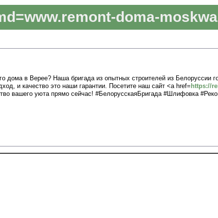
md=www.remont-doma-moskwa
го дома в Верее? Наша бригада из опытных строителей из Белоруссии г
ход, и качество это наши гарантии. Посетите наш сайт <a href=
https://
ство вашего уюта прямо сейчас! #БелорусскаяБригада #Шлифовка #Реко