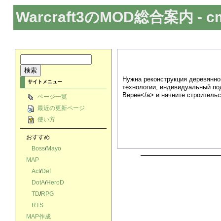
Warcraft3のMOD総合案内
- c
Нужна реконструкция деревянно
サイトメニュー
технологии, индивидуальный под
Верее</a> и начните строитель
ページ一覧
最近の更新ページ
使い方
おすすめ
Boss
/
Mayo
MAP
Act
/
Def
DotA
/
HeroD
TD
/
RPG
RTS
MAP作成