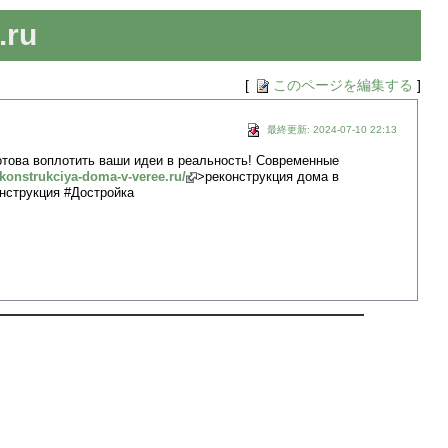
.ru
[
このページを編集する
]
最終更新: 2024-07-10 22:13
отова воплотить ваши идеи в реальность! Современные
rekonstrukciya-doma-v-veree.ru/
>реконструкция дома в
нструкция #Достройка