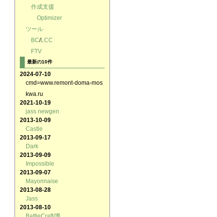
作成支援
Optimizer
ツール
BC
/
LCC
FTV
最新の10件
2024-07-10
cmd=www.remont-doma-mos
kwa.ru
2021-10-19
jass newgen
2013-10-09
Castle
2013-09-17
Dark
2013-09-09
Impossible
2013-09-07
Mayonnaise
2013-08-28
Jass
2013-08-10
BattleCraft/導