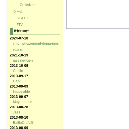
Optimizer
ツール
BC
/
LCC
FTV
最新の10件
2024-07-10
cmd=www.remont-doma-mos
kwa.ru
2021-10-19
jass newgen
2013-10-09
Castle
2013-09-17
Dark
2013-09-09
Impossible
2013-09-07
Mayonnaise
2013-08-28
Jass
2013-08-10
BattleCraft/導
2013-08-09