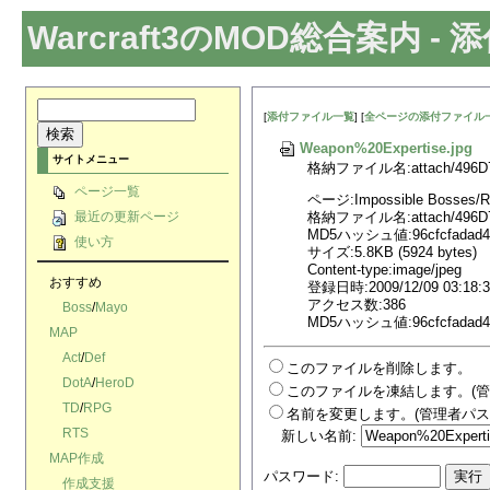
Warcraft3のMOD総合案内
- 
[
添付ファイル一覧
] [
全ページの添付ファイル
Weapon%20Expertise.jpg
サイトメニュー
格納ファイル名:attach/496D706
ページ一覧
ページ:Impossible Bosses/R
格納ファイル名:attach/496D706
最近の更新ページ
MD5ハッシュ値:96cfcfadad4f5
使い方
サイズ:5.8KB (5924 bytes)
Content-type:image/jpeg
おすすめ
登録日時:2009/12/09 03:18:3
アクセス数:386
Boss
/
Mayo
MD5ハッシュ値:96cfcfadad4f5
MAP
Act
/
Def
このファイルを削除します。
DotA
/
HeroD
このファイルを凍結します。(管
TD
/
RPG
名前を変更します。(管理者パス
RTS
新しい名前:
MAP作成
パスワード:
作成支援