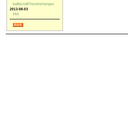
battlecraft/?recentchanges
2013-08-03
FFA