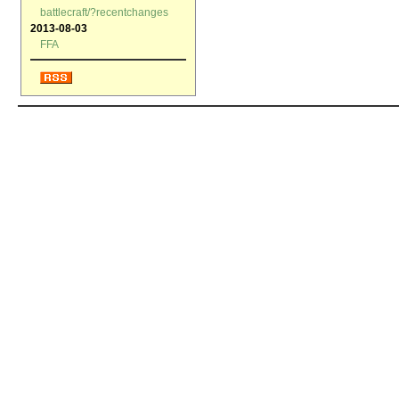
battlecraft/?recentchanges
2013-08-03
FFA