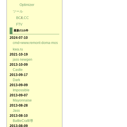
Optimizer
ツール
BC
/
LCC
FTV
最新の10件
2024-07-10
cmd=www.remont-doma-mos
kwa.ru
2021-10-19
jass newgen
2013-10-09
Castle
2013-09-17
Dark
2013-09-09
Impossible
2013-09-07
Mayonnaise
2013-08-28
Jass
2013-08-10
BattleCraft/導
2013-08-09