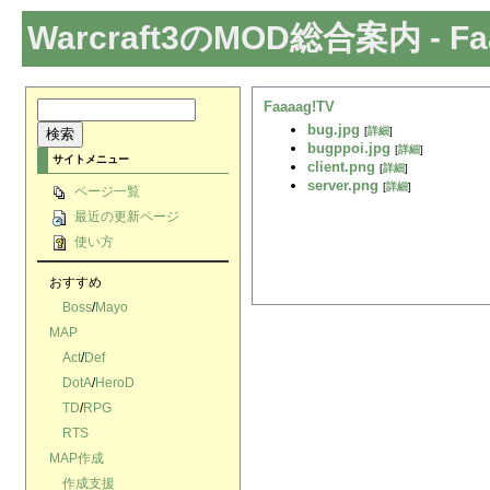
Warcraft3のMOD総合案内
- 
Faaaag!TV
bug.jpg
[
詳細
]
bugppoi.jpg
[
詳細
]
サイトメニュー
client.png
[
詳細
]
server.png
[
詳細
]
ページ一覧
最近の更新ページ
使い方
おすすめ
Boss
/
Mayo
MAP
Act
/
Def
DotA
/
HeroD
TD
/
RPG
RTS
MAP作成
作成支援