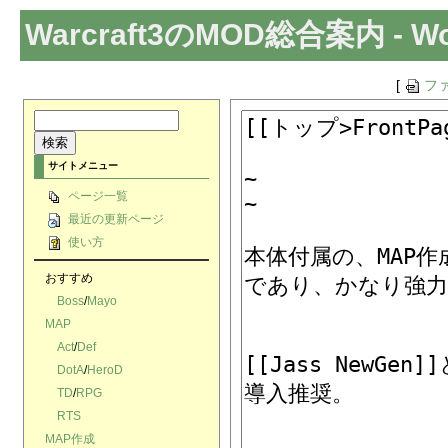
Warcraft3のMOD総合案内
- W
[
フ
サイトメニュー
ページ一覧
最近の更新ページ
使い方
おすすめ
Boss
/
Mayo
MAP
Act
/
Def
DotA
/
HeroD
TD
/
RPG
RTS
MAP作成