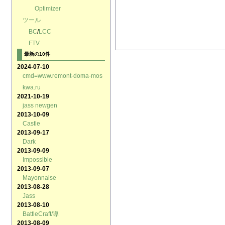
Optimizer
ツール
BC
/
LCC
FTV
最新の10件
2024-07-10
cmd=www.remont-doma-mos
kwa.ru
2021-10-19
jass newgen
2013-10-09
Castle
2013-09-17
Dark
2013-09-09
Impossible
2013-09-07
Mayonnaise
2013-08-28
Jass
2013-08-10
BattleCraft/導
2013-08-09