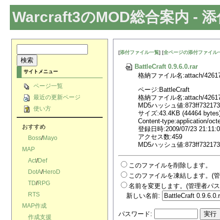
Warcraft3のMOD総合案内
- 
[
添付ファイル一覧
] [
全ページの添付ファイル
BattleCraft 0.9.6.0.rar
サイトメニュー
格納ファイル名:attach/4261747
ページ一覧
ページ:BattleCraft
格納ファイル名:attach/4261747
最近の更新ページ
MD5ハッシュ値:873ff7321739
使い方
サイズ:43.4KB (44464 bytes
Content-type:application/oct
おすすめ
登録日時:2009/07/23 21:11:0
アクセス数:459
Boss
/
Mayo
MD5ハッシュ値:873ff7321739
MAP
Act
/
Def
このファイルを削除します。
DotA
/
HeroD
このファイルを凍結します。(管
TD
/
RPG
名前を変更します。(管理者パス
RTS
新しい名前:
MAP作成
パスワード:
作成支援