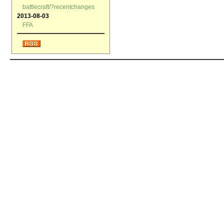
battlecraft/?recentchanges
2013-08-03
FFA