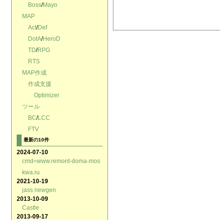
Boss
/
Mayo
MAP
Act
/
Def
DotA
/
HeroD
TD
/
RPG
RTS
MAP作成
作成支援
Optimizer
ツール
BC
/
LCC
FTV
最新の10件
2024-07-10
cmd=www.remont-doma-mos
kwa.ru
2021-10-19
jass newgen
2013-10-09
Castle
2013-09-17