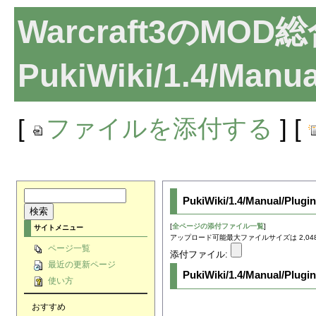
Warcraft3のMOD
PukiWiki/1.4/Man
[
ファイルを添付する
] [
PukiWiki/1.4/Manual/
[
全ページの添付ファイル一覧
]
サイトメニュー
アップロード可能最大ファイルサイズは 2,048
ページ一覧
添付ファイル:
最近の更新ページ
PukiWiki/1.4/Manual/
使い方
おすすめ